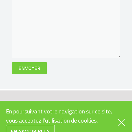
VÉLOS
INFOS PRATIQUES
En poursuivant votre navigation sur ce site,
CARGOS
SUBVENTIONS VÉLOS
ÉLECTRIQUES
vous acceptez l’utilisation de cookies.
RAPIDES
LÉGISLATION VÉLOS
URBAINS
EN SAVOIR PLUS