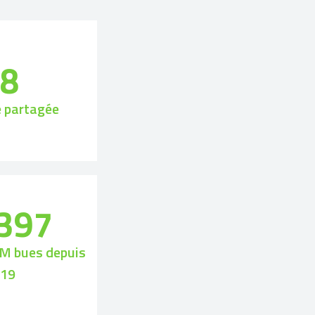
18
e partagée
'397
M bues depuis
019