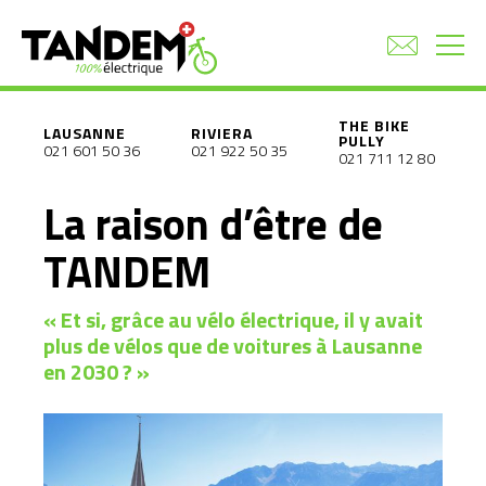
THE BIKE
LAUSANNE
RIVIERA
PULLY
021 601 50 36
021 922 50 35
021 711 12 80
La raison d’être de
TANDEM
« Et si, grâce au vélo électrique, il y avait
plus de vélos que de voitures à Lausanne
en 2030 ? »