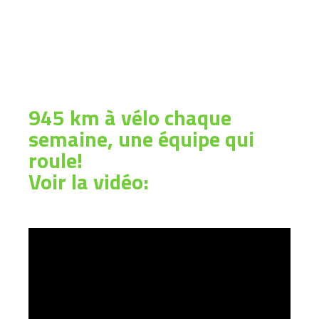
945 km à vélo chaque
semaine, une équipe qui
roule!
Voir la vidéo: