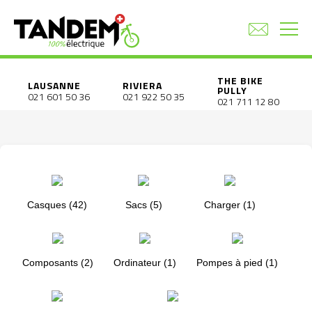
THE BIKE
LAUSANNE
RIVIERA
PULLY
021 601 50 36
021 922 50 35
021 711 12 80