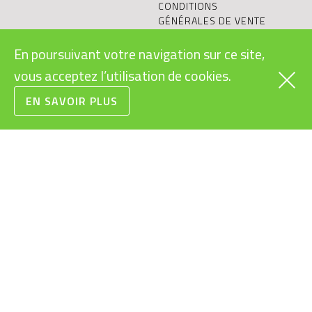
CONDITIONS
GÉNÉRALES DE VENTE
RECYCLAGE DES
En poursuivant votre navigation sur ce site,
BATTERIES
LE VÉLO ÉLECTRIQUE:
vous acceptez l’utilisation de cookies.
OBJET DURABLE?
EN SAVOIR PLUS
L’ÉQUIPE
VÉLOS ÉLECTRIQUES
POUR ENTREPRISES
BLOG
BOSCH EBIKE EXPERT
CONFIGURATEUR
VÉLO ÉLECTRIQUE
SHIMANO SERVICE
CENTER
TESTER UN VÉLO
ÉLECTRIQUE
RIESE & MÜLLER CARGO
HUB
OCCASIONS ET PRIX
RÉDUITS
RIESE & MÜLLER
EXPERIENCE STORE
REPRISE DE VOTRE
VÉLO ÉLECTRIQUE