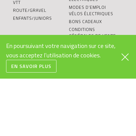
VTT
MODES D’EMPLOI
ROUTE/GRAVEL
VÉLOS ÉLECTRIQUES
ENFANTS/JUNIORS
BONS CADEAUX
CONDITIONS
GÉNÉRALES DE VENTE
RECYCLAGE DES
En poursuivant votre navigation sur ce site,
BATTERIES
vous acceptez l’utilisation de cookies.
LE VÉLO ÉLECTRIQUE:
OBJET DURABLE?
EN SAVOIR PLUS
L’ÉQUIPE
VÉLOS ÉLECTRIQUES
POUR ENTREPRISES
BLOG
BOSCH EBIKE EXPERT
CONFIGURATEUR
VÉLO ÉLECTRIQUE
SHIMANO SERVICE
CENTER
TESTER UN VÉLO
ÉLECTRIQUE
RIESE & MÜLLER CARGO
HUB
OCCASIONS ET PRIX
RÉDUITS
RIESE & MÜLLER
EXPERIENCE STORE