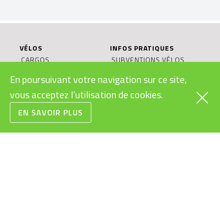
VÉLOS
INFOS PRATIQUES
CARGOS
SUBVENTIONS VÉLOS
ÉLECTRIQUES
RAPIDES
En poursuivant votre navigation sur ce site,
LÉGISLATION VÉLOS
URBAINS
vous acceptez l’utilisation de cookies.
ÉLECTRIQUES
VTT
MODES D’EMPLOI
ROUTE/GRAVEL
EN SAVOIR PLUS
VÉLOS ÉLECTRIQUES
ENFANTS/JUNIORS
BONS CADEAUX
CONDITIONS
GÉNÉRALES DE VENTE
RECYCLAGE DES
BATTERIES
LE VÉLO ÉLECTRIQUE:
OBJET DURABLE?