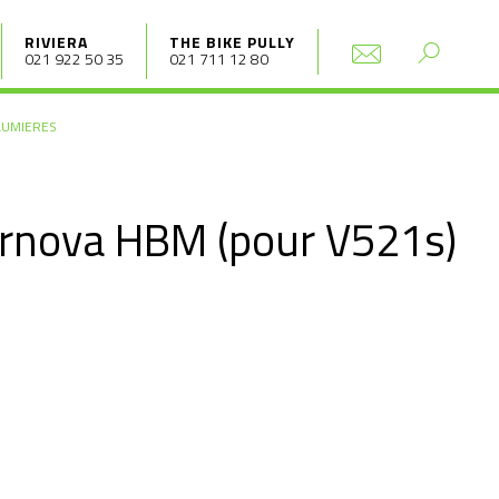
RIVIERA
THE BIKE PULLY
021 922 50 35
021 711 12 80
LUMIERES
ernova HBM (pour V521s)