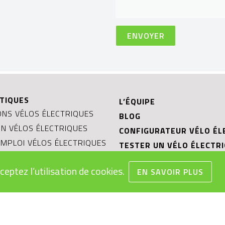
TIQUES
L’ÉQUIPE
NS VÉLOS ÉLECTRIQUES
BLOG
ON VÉLOS ÉLECTRIQUES
CONFIGURATEUR VÉLO ÉL
MPLOI VÉLOS ÉLECTRIQUES
TESTER UN VÉLO ÉLECTR
EAUX
OCCASIONS ET PRIX RÉDU
ceptez l’utilisation de cookies.
S GÉNÉRALES DE VENTE
EN SAVOIR PLUS
REPRISE DE VOTRE VÉLO
 DES BATTERIES
ÉLECTRIQUE
LECTRIQUE: OBJET