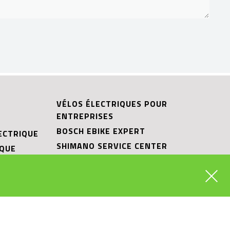
VÉLOS ÉLECTRIQUES POUR
ENTREPRISES
BOSCH EBIKE EXPERT
ECTRIQUE
SHIMANO SERVICE CENTER
IQUE
RIESE & MÜLLER CARGO HUB
ITS
RIESE & MÜLLER EXPERIENCE STORE