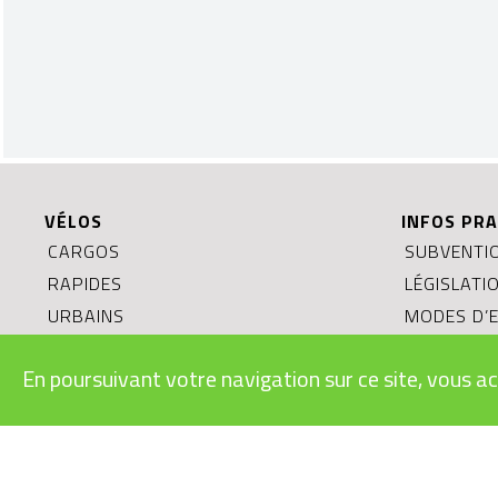
VÉLOS
INFOS PRA
CARGOS
SUBVENTIO
RAPIDES
LÉGISLATI
URBAINS
MODES D’E
VTT
BONS CAD
En poursuivant votre navigation sur ce site, vous ac
ROUTE/GRAVEL
CONDITION
ENFANTS/JUNIORS
RECYCLAGE
LE VÉLO É
DURABLE?