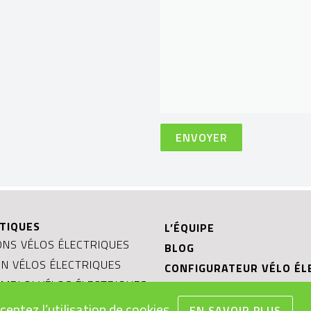
TIQUES
L’ÉQUIPE
NS VÉLOS ÉLECTRIQUES
BLOG
ON VÉLOS ÉLECTRIQUES
CONFIGURATEUR VÉLO ÉL
MPLOI VÉLOS ÉLECTRIQUES
TESTER UN VÉLO ÉLECTR
EAUX
ceptez l’utilisation de cookies.
OCCASIONS ET PRIX RÉDU
EN SAVOIR PLUS