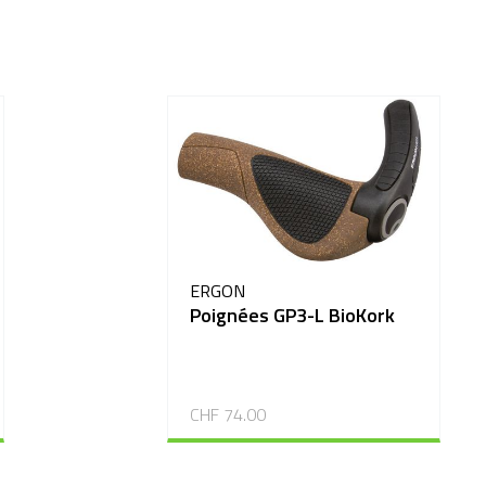
ERGON
Poignées GP3-L BioKork
CHF 74.00