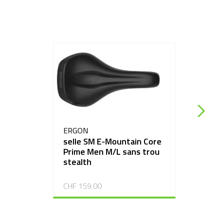
ERGON
selle SM E-Mountain Core
Prime Men M/L sans trou
stealth
CHF 159.00