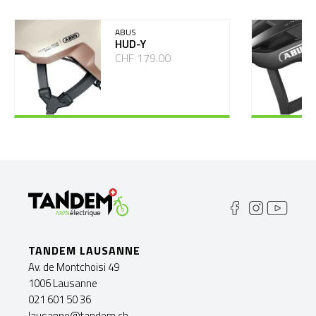
ABUS
HUD-Y
CHF 179.00
TANDEM LAUSANNE
Av. de Montchoisi 49
1006 Lausanne
021 601 50 36
lausanne@tandem.ch