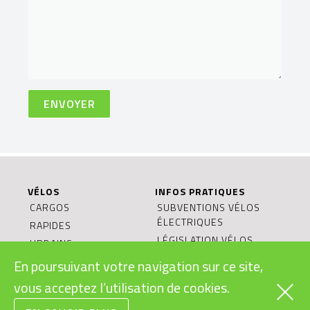
VÉLOS
INFOS PRATIQUES
CARGOS
SUBVENTIONS VÉLOS
ÉLECTRIQUES
RAPIDES
LÉGISLATION VÉLOS
URBAINS
ÉLECTRIQUES
VTT
En poursuivant votre navigation sur ce site,
MODES D’EMPLOI
ROUTE/GRAVEL
vous acceptez l’utilisation de cookies.
VÉLOS ÉLECTRIQUES
ENFANTS/JUNIORS
BONS CADEAUX