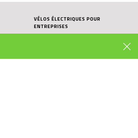
VÉLOS ÉLECTRIQUES POUR
ENTREPRISES
BOSCH EBIKE EXPERT
ECTRIQUE
SHIMANO SERVICE CENTER
IQUE
RIESE & MÜLLER CARGO HUB
ITS
RIESE & MÜLLER EXPERIENCE STORE
CONSEILS, NOUVEAU VÉLO ? PRENDRE RDV