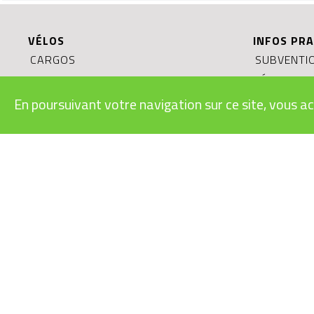
VÉLOS
INFOS PRA
CARGOS
SUBVENTIO
RAPIDES
LÉGISLATI
URBAINS
MODES D’E
En poursuivant votre navigation sur ce site, vous ac
VTT
BONS CAD
ROUTE/GRAVEL
CONDITION
ENFANTS/JUNIORS
RECYCLAGE
LE VÉLO É
DURABLE?
© 2022, TANDEM SPORTS Sàrl tous droits réservés.
Des erreurs peuvent s’être glissées dans les prix ou dans les informations. T
informations. Offres valables dans la limite des stocks disponibles. Tous les 