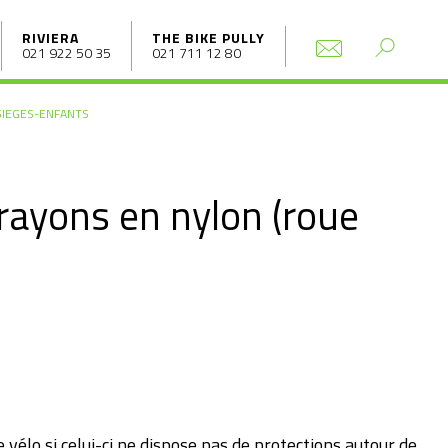
RIVIERA
THE BIKE PULLY
021 922 50 35
021 711 12 80
SIEGES-ENFANTS
rayons en nylon (roue
e vélo si celui-ci ne dispose pas de protections autour de