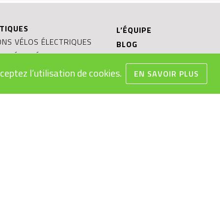
TIQUES
L’ÉQUIPE
NS VÉLOS ÉLECTRIQUES
BLOG
ON VÉLOS ÉLECTRIQUES
CONFIGURATEUR VÉLO ÉL
MPLOI VÉLOS ÉLECTRIQUES
ceptez l’utilisation de cookies.
TESTER UN VÉLO ÉLECTR
EN SAVOIR PLUS
EAUX
OCCASIONS ET PRIX RÉDU
S GÉNÉRALES DE VENTE
REPRISE DE VOTRE VÉLO
 DES BATTERIES
ÉLECTRIQUE
LECTRIQUE: OBJET
andem se réserve le droit d’ajuster ces
prix s'entendent en francs suisse (CHF)