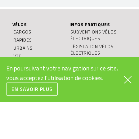
VÉLOS
INFOS PRATIQUES
CARGOS
SUBVENTIONS VÉLOS
ÉLECTRIQUES
RAPIDES
LÉGISLATION VÉLOS
URBAINS
ÉLECTRIQUES
VTT
MODES D’EMPLOI
ROUTE/GRAVEL
En poursuivant votre navigation sur ce site,
VÉLOS ÉLECTRIQUES
ENFANTS/JUNIORS
BONS CADEAUX
vous acceptez l’utilisation de cookies.
CONDITIONS
EN SAVOIR PLUS
GÉNÉRALES DE VENTE
RECYCLAGE DES
BATTERIES
LE VÉLO ÉLECTRIQUE:
OBJET DURABLE?
L’ÉQUIPE
VÉLOS ÉLECTRIQUES