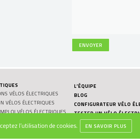
TIQUES
L’ÉQUIPE
NS VÉLOS ÉLECTRIQUES
BLOG
ON VÉLOS ÉLECTRIQUES
CONFIGURATEUR VÉLO ÉL
MPLOI VÉLOS ÉLECTRIQUES
TESTER UN VÉLO ÉLECTR
EAUX
OCCASIONS ET PRIX RÉDU
ceptez l’utilisation de cookies.
EN SAVOIR PLUS
S GÉNÉRALES DE VENTE
REPRISE DE VOTRE VÉLO
 DES BATTERIES
ÉLECTRIQUE