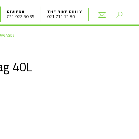
RIVIERA
THE BIKE PULLY
021 922 50 35
021 711 12 80
BAGAGES
ag 40L