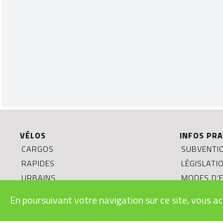
VÉLOS
INFOS PRA
CARGOS
SUBVENTIO
RAPIDES
LÉGISLATI
URBAINS
MODES D’E
VTT
BONS CAD
En poursuivant votre navigation sur ce site, vous ac
ROUTE/GRAVEL
CONDITION
ENFANTS/JUNIORS
RECYCLAGE