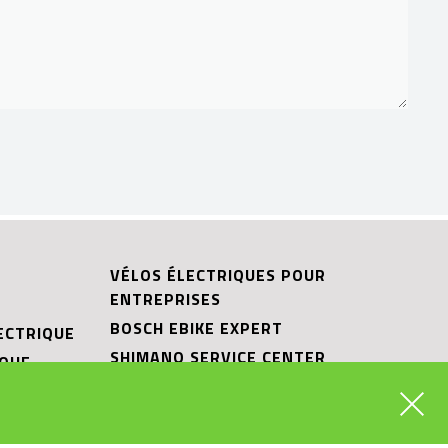
VÉLOS ÉLECTRIQUES POUR
ENTREPRISES
BOSCH EBIKE EXPERT
ECTRIQUE
SHIMANO SERVICE CENTER
IQUE
RIESE & MÜLLER CARGO HUB
ITS
RIESE & MÜLLER EXPERIENCE STORE