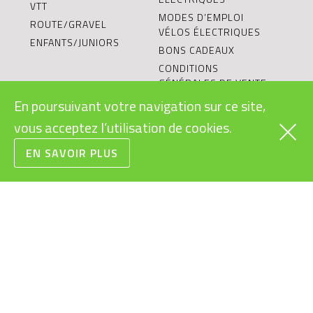
VTT
MODES D’EMPLOI
ROUTE/GRAVEL
VÉLOS ÉLECTRIQUES
ENFANTS/JUNIORS
BONS CADEAUX
CONDITIONS
GÉNÉRALES DE VENTE
RECYCLAGE DES
En poursuivant votre navigation sur ce site,
BATTERIES
vous acceptez l’utilisation de cookies.
LE VÉLO ÉLECTRIQUE:
OBJET DURABLE?
EN SAVOIR PLUS
L’ÉQUIPE
VÉLOS ÉLECTRIQUES
POUR ENTREPRISES
BLOG
BOSCH EBIKE EXPERT
CONFIGURATEUR
VÉLO ÉLECTRIQUE
SHIMANO SERVICE
CENTER
TESTER UN VÉLO
ÉLECTRIQUE
RIESE & MÜLLER CARGO
HUB
OCCASIONS ET PRIX
RÉDUITS
RIESE & MÜLLER
EXPERIENCE STORE