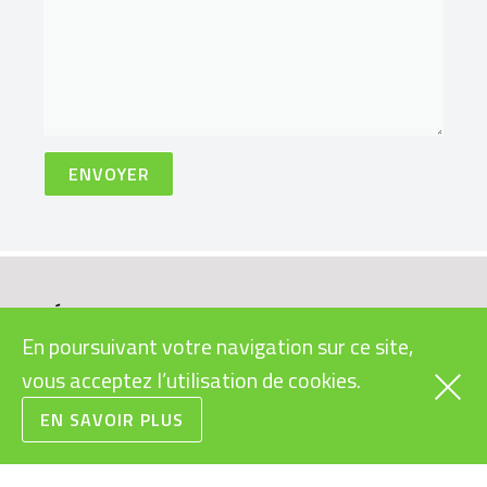
VÉLOS
INFOS PRATIQUES
CARGOS
SUBVENTIONS VÉLOS
En poursuivant votre navigation sur ce site,
ÉLECTRIQUES
RAPIDES
vous acceptez l’utilisation de cookies.
LÉGISLATION VÉLOS
URBAINS
ÉLECTRIQUES
EN SAVOIR PLUS
VTT
MODES D’EMPLOI
ROUTE/GRAVEL
VÉLOS ÉLECTRIQUES
ENFANTS/JUNIORS