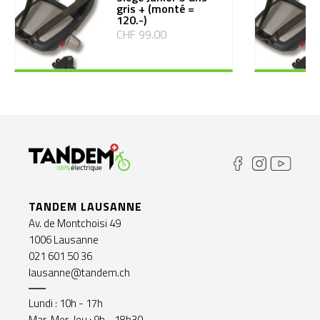
gris + (monté =
120.-)
CHF 99.00
TANDEM LAUSANNE
Av. de Montchoisi 49
1006 Lausanne
021 601 50 36
lausanne@tandem.ch
Lundi : 10h - 17h
Mar-Mer-Jeu : 9h - 18h30