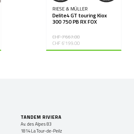
RIESE & MÜLLER
Delite4 GT touring Kiox
300 750 PB RX FOX
CHF 7'667.00
CHF 6'199.00
TANDEM RIVIERA
Av. des Alpes 83
1814 La Tour-de-Peilz