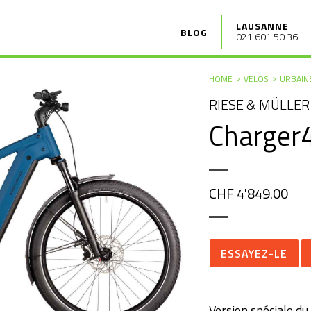
LAUSANNE
BLOG
021 601 50 36
HOME
VELOS
URBAIN
RIESE & MÜLLER
Charger
CHF 4'849.00
ESSAYEZ-LE
Version spéciale du