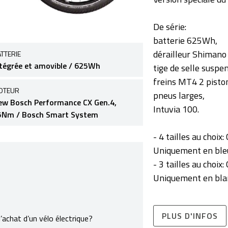
De série:
batterie 625Wh,
dérailleur Shimano 
TTERIE
ntégrée et amovible / 625Wh
tige de selle suspe
freins MT4 2 pisto
OTEUR
pneus larges,
ew Bosch Performance CX Gen.4,
Intuvia 100.
5Nm / Bosch Smart System
- 4 tailles au choix
Uniquement en bleu
- 3 tailles au choix
Uniquement en blan
PLUS D'INFOS
achat d’un vélo électrique?