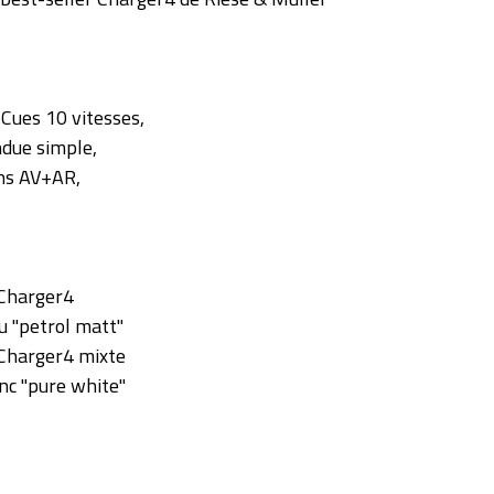
Cues 10 vitesses,
ndue simple,
ns AV+AR,
: Charger4
 "petrol matt"
: Charger4 mixte
c "pure white"