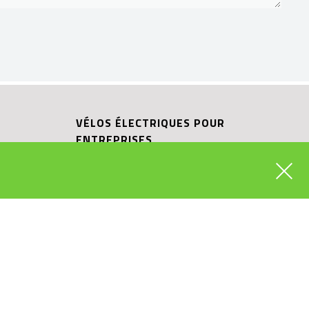
VÉLOS ÉLECTRIQUES POUR
ENTREPRISES
BOSCH EBIKE EXPERT
ECTRIQUE
SHIMANO SERVICE CENTER
IQUE
RIESE & MÜLLER CARGO HUB
ITS
RIESE & MÜLLER EXPERIENCE STORE