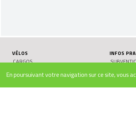
VÉLOS
INFOS PRA
CARGOS
SUBVENTIO
RAPIDES
LÉGISLATI
En poursuivant votre navigation sur ce site, vous ac
URBAINS
MODES D’E
VTT
BONS CAD
ROUTE/GRAVEL
CONDITION
ENFANTS/JUNIORS
RECYCLAGE
LE VÉLO É
DURABLE?