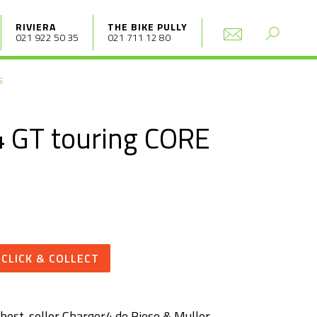
RIVIERA
THE BIKE PULLY
021 922 50 35
021 711 12 80
S
4 GT touring CORE
CLICK & COLLECT
 best-seller Charger4 de Riese & Muller