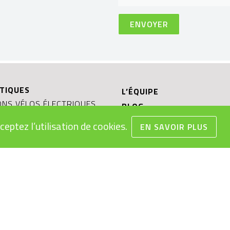
TIQUES
L’ÉQUIPE
NS VÉLOS ÉLECTRIQUES
BLOG
ON VÉLOS ÉLECTRIQUES
CONFIGURATEUR VÉLO ÉL
ceptez l’utilisation de cookies.
EN SAVOIR PLUS
MPLOI VÉLOS ÉLECTRIQUES
TESTER UN VÉLO ÉLECTR
EAUX
OCCASIONS ET PRIX RÉDU
S GÉNÉRALES DE VENTE
REPRISE DE VOTRE VÉLO
 DES BATTERIES
ÉLECTRIQUE
LECTRIQUE: OBJET