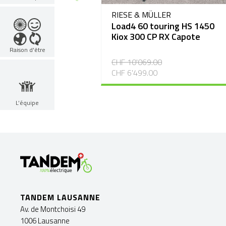
RIESE & MÜLLER
Load4 60 touring HS 1450
Kiox 300 CP RX Capote
Raison d'être
CHF 10'069.00
CHF 6'499.00
L’équipe
TANDEM LAUSANNE
Av. de Montchoisi 49
1006 Lausanne