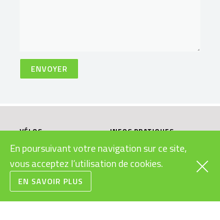
VÉLOS
INFOS PRATIQUES
CARGOS
SUBVENTIONS VÉLOS
En poursuivant votre navigation sur ce site,
ÉLECTRIQUES
RAPIDES
vous acceptez l’utilisation de cookies.
LÉGISLATION VÉLOS
URBAINS
ÉLECTRIQUES
EN SAVOIR PLUS
VTT
MODES D’EMPLOI
ROUTE/GRAVEL
VÉLOS ÉLECTRIQUES
ENFANTS/JUNIORS
BONS CADEAUX