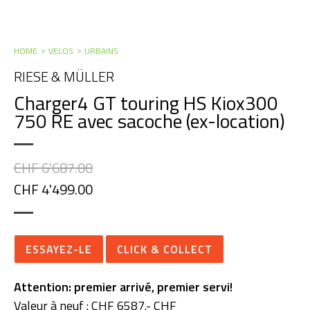
HOME
VELOS
URBAINS
RIESE & MÜLLER
Charger4 GT touring HS Kiox300
750 RE avec sacoche (ex-location)
CHF 6'687.00
CHF 4'499.00
ESSAYEZ-LE
CLICK & COLLECT
Attention: premier arrivé, premier servi!
Valeur à neuf : CHF 6587.- CHF