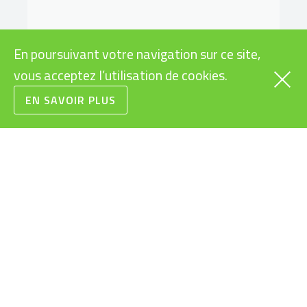
En poursuivant votre navigation sur ce site,
vous acceptez l’utilisation de cookies.
EN SAVOIR PLUS
VÉLOS
INFOS PRATIQUES
CARGOS
SUBVENTIONS VÉLOS
ÉLECTRIQUES
RAPIDES
LÉGISLATION VÉLOS
URBAINS
ÉLECTRIQUES
VTT
MODES D’EMPLOI
ROUTE/GRAVEL
VÉLOS ÉLECTRIQUES
ENFANTS/JUNIORS
BONS CADEAUX