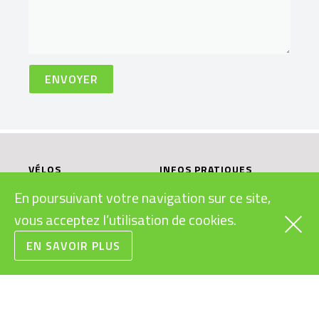
VÉLOS
INFOS PRATIQUES
CARGOS
SUBVENTIONS VÉLOS
En poursuivant votre navigation sur ce site,
ÉLECTRIQUES
RAPIDES
vous acceptez l’utilisation de cookies.
LÉGISLATION VÉLOS
URBAINS
ÉLECTRIQUES
VTT
EN SAVOIR PLUS
MODES D’EMPLOI
ROUTE/GRAVEL
VÉLOS ÉLECTRIQUES
ENFANTS/JUNIORS
BONS CADEAUX
CONDITIONS