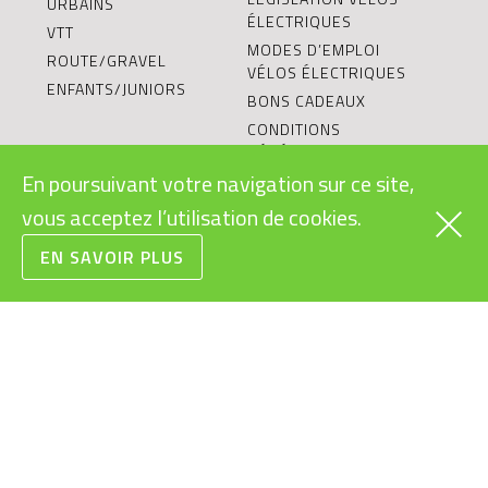
URBAINS
ÉLECTRIQUES
VTT
MODES D’EMPLOI
ROUTE/GRAVEL
VÉLOS ÉLECTRIQUES
ENFANTS/JUNIORS
BONS CADEAUX
CONDITIONS
GÉNÉRALES DE VENTE
En poursuivant votre navigation sur ce site,
RECYCLAGE DES
BATTERIES
vous acceptez l’utilisation de cookies.
LE VÉLO ÉLECTRIQUE:
OBJET DURABLE?
EN SAVOIR PLUS
L’ÉQUIPE
VÉLOS ÉLECTRIQUES
POUR ENTREPRISES
BLOG
BOSCH EBIKE EXPERT
CONFIGURATEUR
VÉLO ÉLECTRIQUE
SHIMANO SERVICE
CENTER
TESTER UN VÉLO
ÉLECTRIQUE
RIESE & MÜLLER CARGO
HUB
OCCASIONS ET PRIX
RÉDUITS
RIESE & MÜLLER