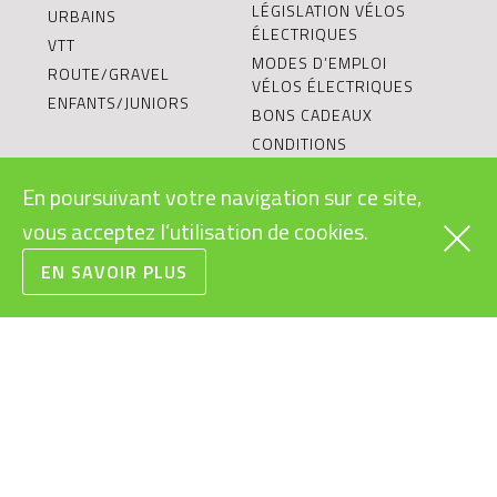
LÉGISLATION VÉLOS
URBAINS
ÉLECTRIQUES
VTT
MODES D’EMPLOI
ROUTE/GRAVEL
VÉLOS ÉLECTRIQUES
ENFANTS/JUNIORS
BONS CADEAUX
CONDITIONS
GÉNÉRALES DE VENTE
En poursuivant votre navigation sur ce site,
RECYCLAGE DES
BATTERIES
vous acceptez l’utilisation de cookies.
LE VÉLO ÉLECTRIQUE:
EN SAVOIR PLUS
OBJET DURABLE?
L’ÉQUIPE
VÉLOS ÉLECTRIQUES
POUR ENTREPRISES
BLOG
BOSCH EBIKE EXPERT
CONFIGURATEUR
VÉLO ÉLECTRIQUE
SHIMANO SERVICE
CENTER
TESTER UN VÉLO
ÉLECTRIQUE
RIESE & MÜLLER CARGO
HUB
OCCASIONS ET PRIX