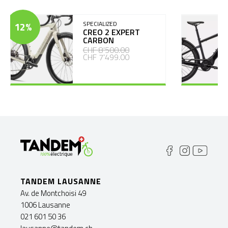
12%
SPECIALIZED
CREO 2 EXPERT
CARBON
CHF 8'500.00
CHF 7'499.00
TANDEM LAUSANNE
Av. de Montchoisi 49
1006 Lausanne
021 601 50 36