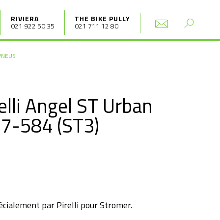
RIVIERA
THE BIKE PULLY
021 922 50 35
021 711 12 80
PNEUS
elli Angel ST Urban
57-584 (ST3)
cialement par Pirelli pour Stromer.