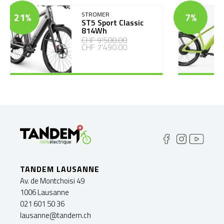
21%
STROMER
7%
ST5 Sport Classic
814Wh
CHF 9'500.00
CHF 7'490.00
TANDEM LAUSANNE
Av. de Montchoisi 49
1006 Lausanne
021 601 50 36
lausanne@tandem.ch