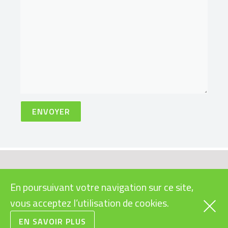
VÉLOS
INFOS PRATIQUES
En poursuivant votre navigation sur ce site,
CARGOS
SUBVENTIONS VÉLOS
ÉLECTRIQUES
vous acceptez l’utilisation de cookies.
RAPIDES
LÉGISLATION VÉLOS
URBAINS
EN SAVOIR PLUS
ÉLECTRIQUES
VTT