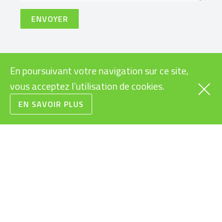
En poursuivant votre navigation sur ce site,
VÉLOS
INFOS PRATIQUES
vous acceptez l’utilisation de cookies.
CARGOS
SUBVENTIONS VÉLOS
EN SAVOIR PLUS
ÉLECTRIQUES
RAPIDES
LÉGISLATION VÉLOS
URBAINS
ÉLECTRIQUES
VTT
MODES D’EMPLOI
ROUTE/GRAVEL
VÉLOS ÉLECTRIQUES
ENFANTS/JUNIORS
BONS CADEAUX
CONDITIONS
GÉNÉRALES DE VENTE
RECYCLAGE DES
BATTERIES