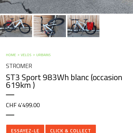
HOME
VELOS
URBAINS
STROMER
ST3 Sport 983Wh blanc (occasion
619km )
CHF 4'499.00
ESSAYEZ-LE
CLICK & COLLECT