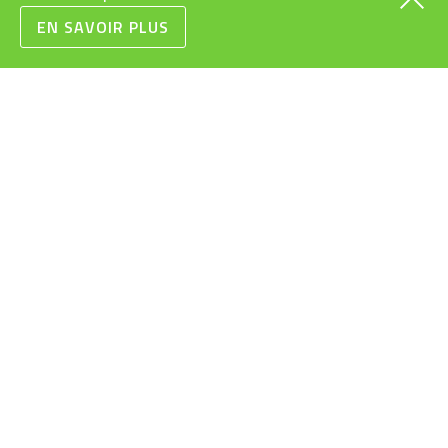
EN SAVOIR PLUS
VÉLOS
INFOS PRATIQUES
CARGOS
SUBVENTIONS VÉLOS
ÉLECTRIQUES
RAPIDES
LÉGISLATION VÉLOS
URBAINS
ÉLECTRIQUES
VTT
MODES D’EMPLOI
ROUTE/GRAVEL
VÉLOS ÉLECTRIQUES
ENFANTS/JUNIORS
BONS CADEAUX
CONDITIONS
GÉNÉRALES DE VENTE