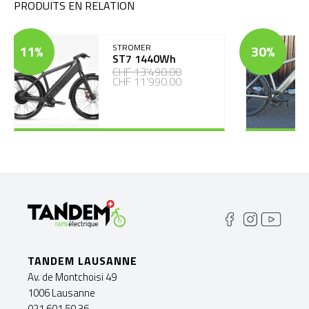
PRODUITS EN RELATION
11%
STROMER
30%
ST7 1440Wh
CHF 13'490.00
CHF 11'990.00
TANDEM LAUSANNE
Av. de Montchoisi 49
1006 Lausanne
021 601 50 36