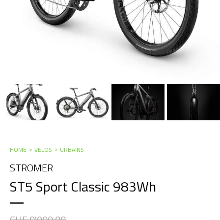
HOME
VELOS
URBAINS
STROMER
ST5 Sport Classic 983Wh
CHF 9'900.00