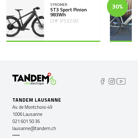
STROMER
30%
ST3 Sport Pinion
983Wh
CHF 9'532.00
TANDEM LAUSANNE
Av. de Montchoisi 49
1006 Lausanne
021 601 50 36
lausanne@tandem.ch