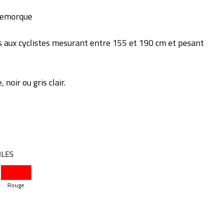
remorque
s aux cyclistes mesurant entre 155 et 190 cm et pesant
 noir ou gris clair.
BLES
Rouge