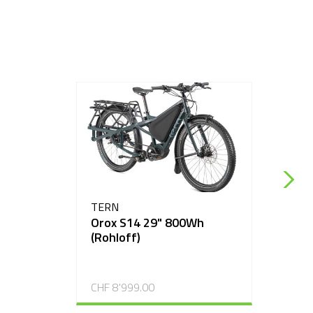
TERN
Orox S14 29" 800Wh
(Rohloff)
CHF 8'999.00