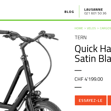
LAUSANNE
BLOG
021 601 50 36
HOME
VELOS
CARGO
TERN
Quick H
Satin Bl
CHF 4'199.00
ESSAYEZ-LE