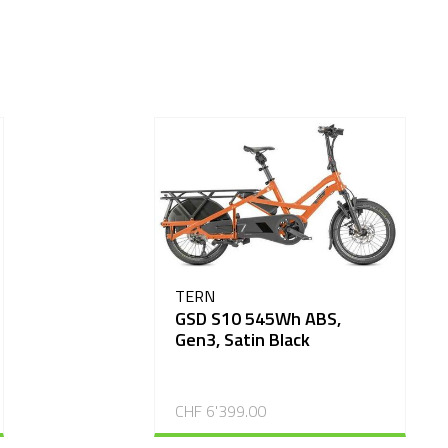
TERN
GSD S10 545Wh ABS,
Gen3, Satin Black
CHF 6'399.00