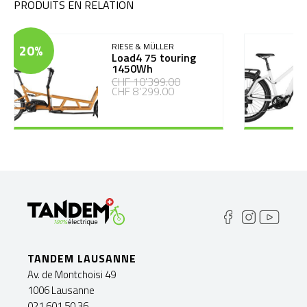
PRODUITS EN RELATION
20%
RIESE & MÜLLER
Load4 75 touring
1450Wh
CHF 10'399.00
CHF 8'299.00
TANDEM LAUSANNE
Av. de Montchoisi 49
1006 Lausanne
021 601 50 36