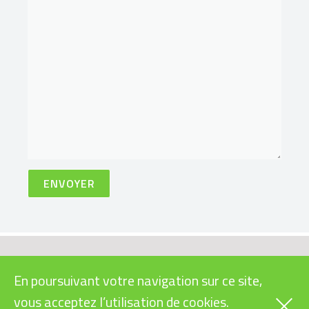
VÉLOS
INFOS PRATIQUES
En poursuivant votre navigation sur ce site,
CARGOS
SUBVENTIONS VÉLOS
vous acceptez l’utilisation de cookies.
ÉLECTRIQUES
RAPIDES