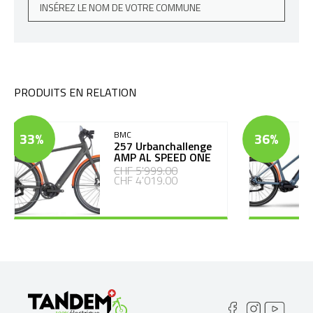
PRODUITS EN RELATION
33%
BMC
36%
257 Urbanchallenge
AMP AL SPEED ONE
CHF 5'999.00
CHF 4'019.00