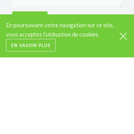
En poursuivant votre navigation sur ce site,
vous acceptez l’utilisation de cookies.
EN SAVOIR PLUS
VÉLOS
INFOS PRATIQUES
CARGOS
SUBVENTIONS VÉLOS
ÉLECTRIQUES
RAPIDES
LÉGISLATION VÉLOS
URBAINS
ÉLECTRIQUES
VTT
MODES D’EMPLOI
ROUTE/GRAVEL
VÉLOS ÉLECTRIQUES
ENFANTS/JUNIORS
BONS CADEAUX
CONDITIONS
GÉNÉRALES DE VENTE
RECYCLAGE DES
BATTERIES