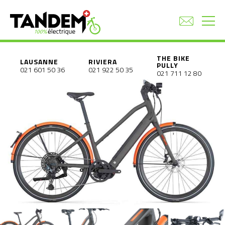
THE BIKE
LAUSANNE
RIVIERA
PULLY
021 601 50 36
021 922 50 35
021 711 12 80