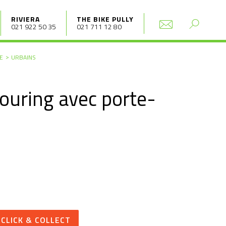
RIVIERA
THE BIKE PULLY
021 922 50 35
021 711 12 80
E
URBAINS
touring avec porte-
CLICK & COLLECT