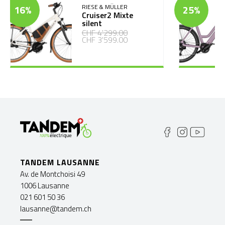
16%
RIESE & MÜLLER
25%
Cruiser2 Mixte
silent
CHF 4'299.00
CHF 3'599.00
TANDEM LAUSANNE
Av. de Montchoisi 49
1006 Lausanne
021 601 50 36
lausanne@tandem.ch