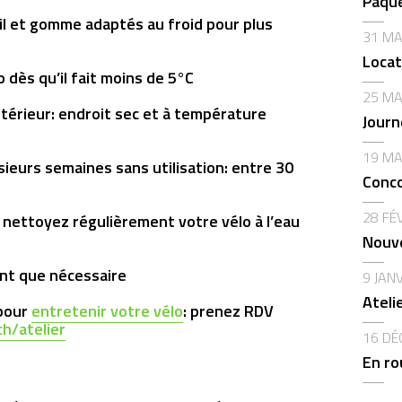
Pâque
fil et gomme adaptés au froid pour plus
31 MA
Locat
lo
dès qu’il fait moins de 5°C
25 MA
ntérieur:
endroit sec et à température
Journ
19 MA
sieurs semaines sans utilisation: entre 30
Conco
28 FÉ
:
nettoyez régulièrement votre vélo à l’eau
Nouve
nt que nécessaire
9 JAN
Ateli
 pour
entretenir votre vélo
: prenez RDV
h/atelier
16 DÉ
En ro