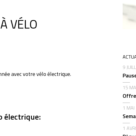
 À VÉLO
ACTUA
9 JUIL
nnée avec votre vélo électrique.
Pause
15 MA
Offre
1 MAI
o électrique:
Semai
1 AVR