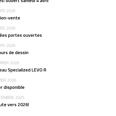
s: ouvert samedi 4 avril
RS 2026
ion-vente
RS 2026
ées portes ouvertes
RS 2026
urs de dessin
VRIER 2026
au Specialized LEVO R
VIER 2026
er disponible
CEMBRE 2025
ute vers 2026!