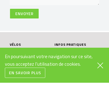
VÉLOS
INFOS PRATIQUES
CARGOS
SUBVENTIONS VÉLOS
En poursuivant votre navigation sur ce site,
ÉLECTRIQUES
RAPIDES
LÉGISLATION VÉLOS
vous acceptez l’utilisation de cookies.
URBAINS
ÉLECTRIQUES
VTT
EN SAVOIR PLUS
MODES D’EMPLOI
ROUTE/GRAVEL
VÉLOS ÉLECTRIQUES
ENFANTS/JUNIORS
BONS CADEAUX
CONDITIONS
GÉNÉRALES DE VENTE
RECYCLAGE DES
BATTERIES