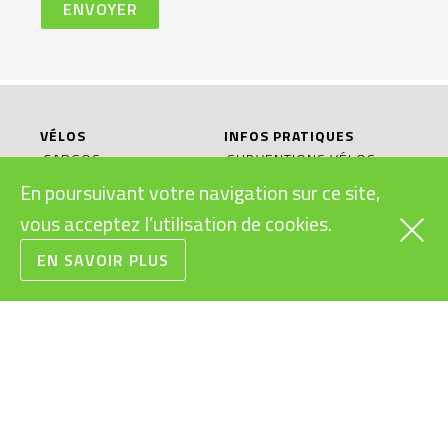
VÉLOS
INFOS PRATIQUES
CARGOS
SUBVENTIONS VÉLOS
ÉLECTRIQUES
RAPIDES
En poursuivant votre navigation sur ce site,
LÉGISLATION VÉLOS
URBAINS
vous acceptez l’utilisation de cookies.
ÉLECTRIQUES
VTT
MODES D’EMPLOI
EN SAVOIR PLUS
ROUTE/GRAVEL
VÉLOS ÉLECTRIQUES
ENFANTS/JUNIORS
BONS CADEAUX
CONDITIONS
GÉNÉRALES DE VENTE
RECYCLAGE DES
BATTERIES
LE VÉLO ÉLECTRIQUE:
OBJET DURABLE?