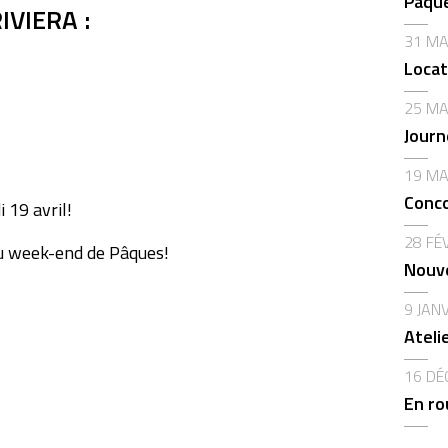
Pâque
VIERA :
31 MA
Locat
25 MA
Journ
19 MA
Conco
i 19 avril!
28 FÉ
u week-end de Pâques!
Nouve
9 JAN
Ateli
16 DÉ
En ro