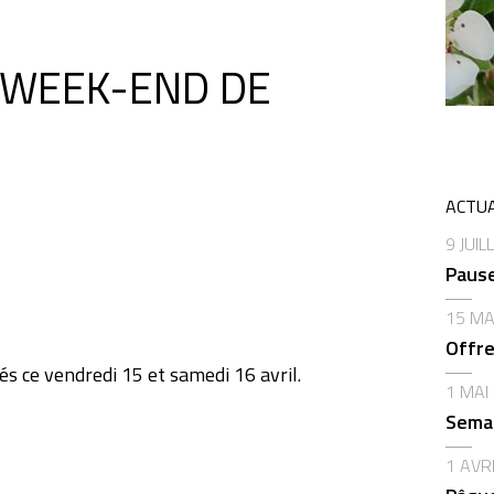
 WEEK-END DE
ACTUA
9 JUIL
Pause
15 MA
Offre
ce vendredi 15 et samedi 16 avril.
1 MAI
Semai
1 AVR