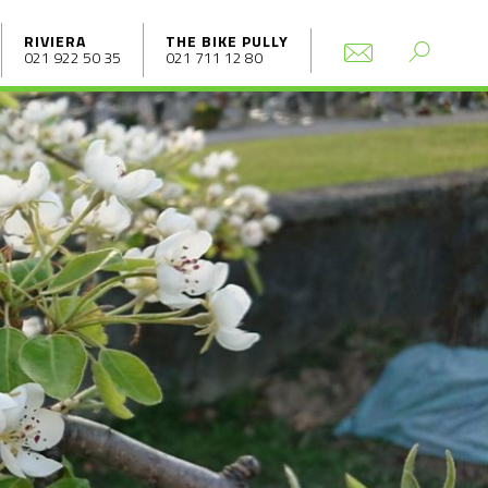
RIVIERA
THE BIKE PULLY
021 922 50 35
021 711 12 80