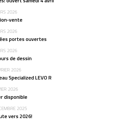
s: ouvert samedi 4 avril
RS 2026
ion-vente
RS 2026
ées portes ouvertes
RS 2026
urs de dessin
VRIER 2026
au Specialized LEVO R
VIER 2026
er disponible
CEMBRE 2025
ute vers 2026!