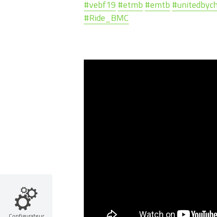
#
vebf19
#
etmb
#
emtb
#
unitedbych
#
Ride_BMC
Configurateur