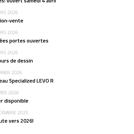
s: ouvert samedi 4 avril
RS 2026
ion-vente
RS 2026
ées portes ouvertes
RS 2026
urs de dessin
VRIER 2026
au Specialized LEVO R
VIER 2026
er disponible
CEMBRE 2025
ute vers 2026!