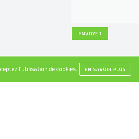
ceptez l’utilisation de cookies.
EN SAVOIR PLUS
TIQUES
L’ÉQUIPE
NS VÉLOS ÉLECTRIQUES
BLOG
ON VÉLOS ÉLECTRIQUES
CONFIGURATEUR VÉLO ÉL
MPLOI VÉLOS ÉLECTRIQUES
TESTER UN VÉLO ÉLECTR
EAUX
OCCASIONS ET PRIX RÉDU
S GÉNÉRALES DE VENTE
REPRISE DE VOTRE VÉLO
 DES BATTERIES
ÉLECTRIQUE
LECTRIQUE: OBJET