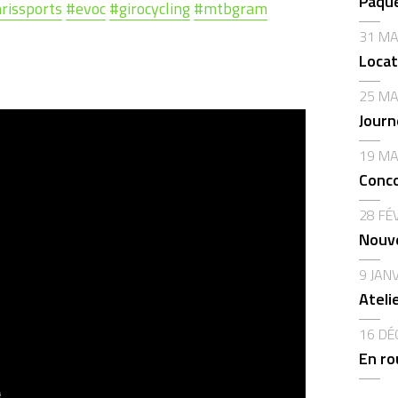
Pâque
rissports
#
evoc
#
girocycling
#
mtbgram
31 MA
Locat
25 MA
Journ
19 MA
Conco
28 FÉ
Nouve
9 JAN
Ateli
16 DÉ
En ro