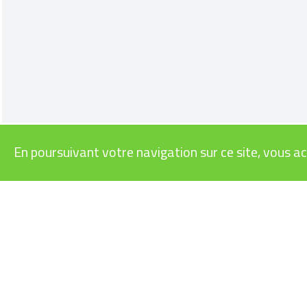
En poursuivant votre navigation sur ce site, vous ac
VÉLOS
INFOS PRA
CARGOS
SUBVENTIO
RAPIDES
LÉGISLATI
URBAINS
MODES D’E
VTT
BONS CAD
ROUTE/GRAVEL
CONDITION
ENFANTS/JUNIORS
RECYCLAGE
LE VÉLO É