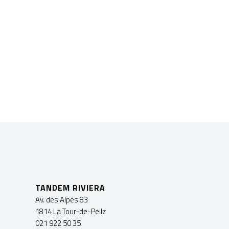
TANDEM RIVIERA
Av. des Alpes 83
1814 La Tour-de-Peilz
021 922 50 35