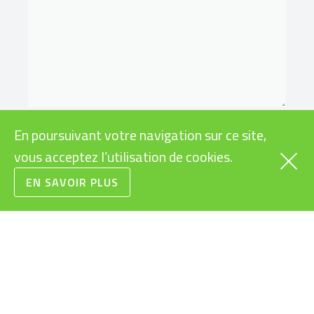
En poursuivant votre navigation sur ce site,
vous acceptez l’utilisation de cookies.
EN SAVOIR PLUS
VÉLOS
INFOS PRATIQUES
CARGOS
SUBVENTIONS VÉLOS
ÉLECTRIQUES
RAPIDES
LÉGISLATION VÉLOS
URBAINS
ÉLECTRIQUES
VTT
MODES D’EMPLOI
ROUTE/GRAVEL