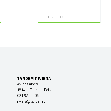
CHF 239.00
TANDEM RIVIERA
Av. des Alpes 83
1814 La Tour-de-Peilz
021 922 50 35
riviera@tandem.ch