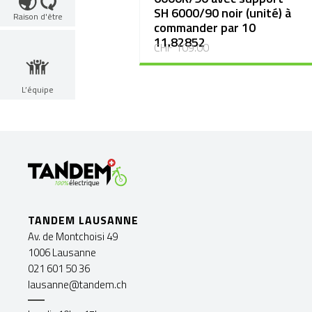
SH 6000/90 noir (unité) à
Raison d'être
commander par 10
11.82852
CHF 109.00
L’équipe
TANDEM LAUSANNE
Av. de Montchoisi 49
1006 Lausanne
021 601 50 36
lausanne@tandem.ch