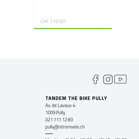
CHF 179.00
TANDEM THE BIKE PULLY
Av. de Lavaux 4
1009 Pully
021 711 12 80
pully@stromvelo.ch